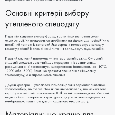
Основні критерії вибору
утепленого спецодягу
Перш ніж купувати зимову форму, варто чітко визначити умови
експлуатації. Чи працюють співробітники на відкритому повітрі? Чи є
постійний контакт із вологою? Яка середня температура взимку у
вашому регіоні? Відповіді на ці питання допоможуть звузити вибір.
Перший ключовий параметр — температурний режим. Сучасний
зимовий спецодяг зазвичай має маркування із зазначенням
рекомендованої температури використання (наприклад, до -10°C,
-20°C або -30°C). Важливо враховувати не лише мінімальну
температуру, а й вітрове навантаження.
Другий критерій — утеплювач. Найпоширеніші варіанти: синтепон,
холлофайбер, тинсулейт. Чим якісніший утеплювач, тим менша вага
виробу при високій теплоізоляції. В Ukrsiz ми рекомендуємо обирати
моделі з багатошаровою структурою, де утеплювач поєднується з
мембранною тканиною для оптимального мікроклімату.
Матеріали: що краще для