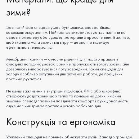
зими?
Зовнішній шар спецодягу має бути міцним, зносостійким і
водовідштовхувальним. Найчастіше використовуються тканини на
основі поліестеру або сумішеві матеріали з просоченням. Важливо,
щоб тканина мала захист від вітру — це значно підвищує
ефективність теплоізоляції.
Мембранні тканини — сучасне рішення для тих, хто працює в
складних погодних умовах. Вони не пропускають вологу ззовні, але
дозволяють випаровуватися поту зсередини. Такий спецодяг для
холоду особливо актуальний для активної роботи, де працівник
постійно рухається.
Не менш важливими є внутрішні підкладки. Фліс або мікрофліс
створюють додатковий шар тепла та приємні на дотик. Якісний
зимовий спецодяг повинен поєднувати комфорт і функціональність,
адже носіння триває протягом усього робочого дня.
Конструкція та ергономіка
Утеплений спецодяг не повинен обмежувати рухів. Занадто громіздкі