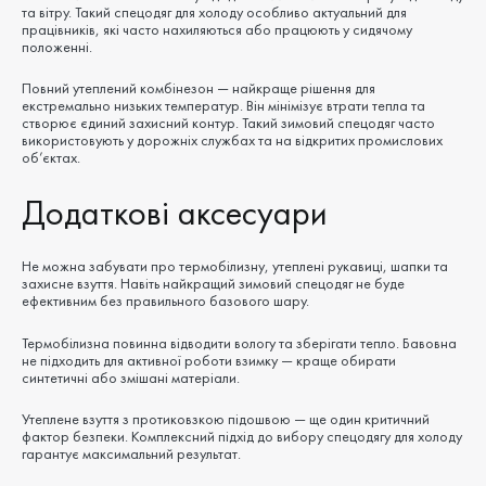
та вітру. Такий спецодяг для холоду особливо актуальний для
працівників, які часто нахиляються або працюють у сидячому
положенні.
Повний утеплений комбінезон — найкраще рішення для
екстремально низьких температур. Він мінімізує втрати тепла та
створює єдиний захисний контур. Такий зимовий спецодяг часто
використовують у дорожніх службах та на відкритих промислових
об’єктах.
Додаткові аксесуари
Не можна забувати про термобілизну, утеплені рукавиці, шапки та
захисне взуття. Навіть найкращий зимовий спецодяг не буде
ефективним без правильного базового шару.
Термобілизна повинна відводити вологу та зберігати тепло. Бавовна
не підходить для активної роботи взимку — краще обирати
синтетичні або змішані матеріали.
Утеплене взуття з протиковзкою підошвою — ще один критичний
фактор безпеки. Комплексний підхід до вибору спецодягу для холоду
гарантує максимальний результат.