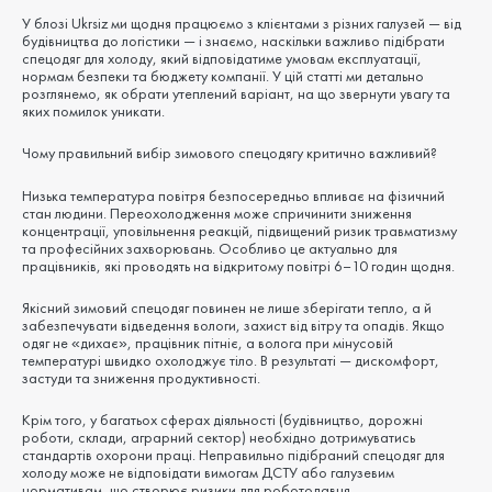
У блозі Ukrsiz ми щодня працюємо з клієнтами з різних галузей — від
будівництва до логістики — і знаємо, наскільки важливо підібрати
спецодяг для холоду, який відповідатиме умовам експлуатації,
нормам безпеки та бюджету компанії. У цій статті ми детально
розглянемо, як обрати утеплений варіант, на що звернути увагу та
яких помилок уникати.
Чому правильний вибір зимового спецодягу критично важливий?
Низька температура повітря безпосередньо впливає на фізичний
стан людини. Переохолодження може спричинити зниження
концентрації, уповільнення реакцій, підвищений ризик травматизму
та професійних захворювань. Особливо це актуально для
працівників, які проводять на відкритому повітрі 6–10 годин щодня.
Якісний зимовий спецодяг повинен не лише зберігати тепло, а й
забезпечувати відведення вологи, захист від вітру та опадів. Якщо
одяг не «дихає», працівник пітніє, а волога при мінусовій
температурі швидко охолоджує тіло. В результаті — дискомфорт,
застуди та зниження продуктивності.
Крім того, у багатьох сферах діяльності (будівництво, дорожні
роботи, склади, аграрний сектор) необхідно дотримуватись
стандартів охорони праці. Неправильно підібраний спецодяг для
холоду може не відповідати вимогам ДСТУ або галузевим
нормативам, що створює ризики для роботодавця.