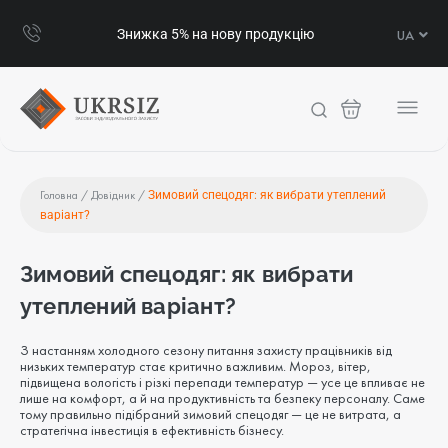
RU
Знижка 5% на нову продукцію
UA
EN
Головна /
Довідник /
Зимовий спецодяг: як вибрати утеплений
варіант?
Зимовий спецодяг: як вибрати
утеплений варіант?
З настанням холодного сезону питання захисту працівників від
низьких температур стає критично важливим. Мороз, вітер,
підвищена вологість і різкі перепади температур — усе це впливає не
лише на комфорт, а й на продуктивність та безпеку персоналу. Саме
тому правильно підібраний зимовий спецодяг — це не витрата, а
стратегічна інвестиція в ефективність бізнесу.