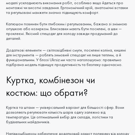
моделі ускладнюють виконання робіт, особливо якщо йдеться про
монтажні чи висотні завдання. Ергономічний крій, анатомічні вставки
та регульовані манжети значно підвищують комфорт.
Капюшон повинен бути глибоким і регульованим, бажано зі знімною
опушкою або козирком. Блискавки мають бути посилені, а шви —
проклеєні. Якісний спецодяг для холоду завжди продуманий до
деталей.
Додаткові елементи — світловідбивні смуги, посилені коліна, кишені
для інструментів — роблять зимовий спецодяг не лише теплим, а й
функціональним. У блозі Ukrsiz ми часто наголошуємо: правильно
підібрана модель підвищує продуктивність та безпеку одночасно.
Куртка, комбінезон чи
костюм: що обрати?
Куртка та штани — універсальний варіант для більшості сфер. Вони
дозволяють регулювати кількість шарів одягу залежно від
температури. Це оптимальний вибір для складів, логістики та
будівельних майданчиків.
Напівкомбінезон забезпечує додатковий захист попереку від холоду